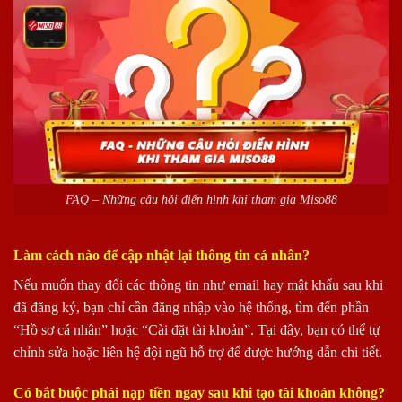
FAQ – Những câu hỏi điển hình khi tham gia Miso88
Làm cách nào để cập nhật lại thông tin cá nhân?
Nếu muốn thay đổi các thông tin như email hay mật khẩu sau khi
đã đăng ký, bạn chỉ cần đăng nhập vào hệ thống, tìm đến phần
“Hồ sơ cá nhân” hoặc “Cài đặt tài khoản”. Tại đây, bạn có thể tự
chỉnh sửa hoặc liên hệ đội ngũ hỗ trợ để được hướng dẫn chi tiết.
Có bắt buộc phải nạp tiền ngay sau khi tạo tài khoản không?