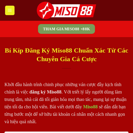
Skip
to
content
THAM GIA MISO88 +88K
Bí Kíp Đăng Ký Miso88 Chuẩn Xác Từ Các
Chuyên Gia Cá Cược
Khởi đầu hành trình chinh phục những ván cược đầy kịch tính
chính là việc
đăng ký Miso88
. Với triết lý lấy người dùng làm
trung tâm, nhà cái đã tối giản hóa mọi thao tác, mang lại sự thuận
tiện tối đa cho hội viên. Bài viết dưới đây
Miso88
sẽ dẫn dắt bạn
từng bước một để sở hữu tài khoản cá nhân một cách nhanh gọn
và hiệu quả nhất.