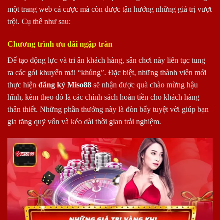
một trang web cá cược mà còn được tận hưởng những giá trị vượt
trội. Cụ thể như sau:
Chương trình ưu đãi ngập tràn
Để tạo động lực và tri ân khách hàng, sân chơi này liên tục tung
ra các gói khuyến mãi “khủng”. Đặc biệt, những thành viên mới
thực hiện
đăng ký Miso88
sẽ nhận được quà chào mừng hậu
hĩnh, kèm theo đó là các chính sách hoàn tiền cho khách hàng
thân thiết. Những phần thưởng này là đòn bẩy tuyệt vời giúp bạn
gia tăng quỹ vốn và kéo dài thời gian trải nghiệm.