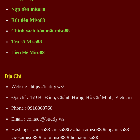
Nạp tiền miso88
Rút tiền Miso88
Chính sách bảo mật miso88
Trụ sỡ Miso88
Liên Hệ Miso88
Địa Chỉ
Website : https://buddy.ws/
Địa chỉ : 459 Ba Đình, Chánh Hưng, Hồ Chí Minh, Vietnam
Phone : 0918808768
Email :
contact@buddy.ws
Hashtags : #miso88 #miso88tv #bancamiso88 #dagamiso88
#xosomiso88 #nohumiso88 #thethaomiso88