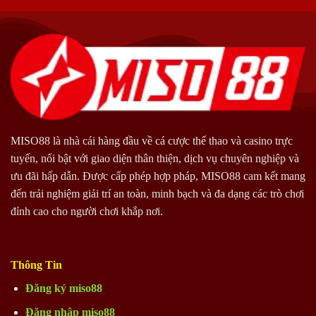
MISO88 là nhà cái hàng đầu về cá cược thể thao và casino trực
tuyến, nổi bật với giao diện thân thiện, dịch vụ chuyên nghiệp và
ưu đãi hấp dẫn. Được cấp phép hợp pháp, MISO88 cam kết mang
đến trải nghiệm giải trí an toàn, minh bạch và đa dạng các trò chơi
đỉnh cao cho người chơi khắp nơi.
Thông Tin
Đăng ký miso88
Đăng nhập miso88