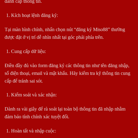
đánh cắp thông tin.
Kích hoạt lệnh đăng ký:
Tại màn hình chính, nhấn chọn nút “đăng ký Miso88” thường
được đặt ở vị trí dễ nhìn nhất tại góc phải phía trên.
Cung cấp dữ liệu:
Điền đầy đủ vào form đăng ký các thông tin như tên đăng nhập,
số điện thoại, email và mật khẩu. Hãy kiểm tra kỹ thông tin cung
cấp để tránh sai sót.
Kiểm soát và xác nhận:
Dành ra vài giây để rà soát lại toàn bộ thông tin đã nhập nhằm
đảm bảo tính chính xác tuyệt đối.
Hoàn tất và nhập cuộc: