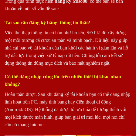
Trong quá trình thực hiện
đăng ký Miso88
, có thể bạn sẽ băn
khoăn về một số vấn đề sau:
Tại sao cần đăng ký bằng thông tin thật?
Việc thu thập thông tin cơ bản như họ tên, SĐT là để xây dựng
một môi trường cá cược an toàn và minh bạch. Dữ liệu này giúp
nhà cái bảo vệ tài khoản của bạn khỏi các hành vi gian lận và hỗ
trợ đắc lực trong việc xử lý nạp rút tiền. Chúng tôi cam kết sử
dụng thông tin đúng mục đích và bảo mật nghiêm ngặt.
Có thể đăng nhập cùng lúc trên nhiều thiết bị khác nhau
không?
Hoàn toàn được. Sau khi đăng ký tài khoản bạn có thể đăng nhập
linh hoạt trên PC, máy tính bảng hay điện thoại di động
(Android/iOS). Hệ thống đã được tối ưu hóa để tương thích với
mọi kích thước màn hình, giúp bạn giải trí mọi lúc, mọi nơi chỉ
cần có mạng Internet.