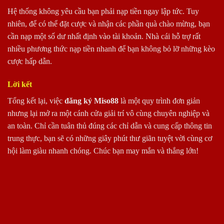
Hệ thống không yêu cầu bạn phải nạp tiền ngay lập tức. Tuy
nhiên, để có thể đặt cược và nhận các phần quà chào mừng, bạn
cần nạp một số dư nhất định vào tài khoản. Nhà cái hỗ trợ rất
nhiều phương thức nạp tiền nhanh để bạn không bỏ lỡ những kèo
cược hấp dẫn.
Lời kết
Tổng kết lại, việc
đăng ký Miso88
là một quy trình đơn giản
nhưng lại mở ra một cánh cửa giải trí vô cùng chuyên nghiệp và
an toàn. Chỉ cần tuân thủ đúng các chỉ dẫn và cung cấp thông tin
trung thực, bạn sẽ có những giây phút thư giãn tuyệt vời cùng cơ
hội làm giàu nhanh chóng. Chúc bạn may mắn và thắng lớn!