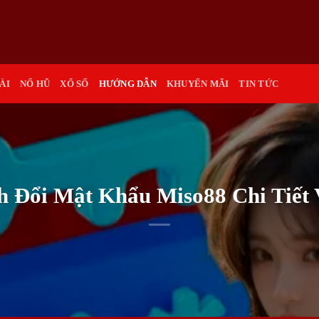
ÀI
NỔ HŨ
XỔ SỐ
HƯỚNG DẪN
KHUYẾN MÃI
TIN TỨC
 Đổi Mật Khẩu Miso88 Chi Tiết