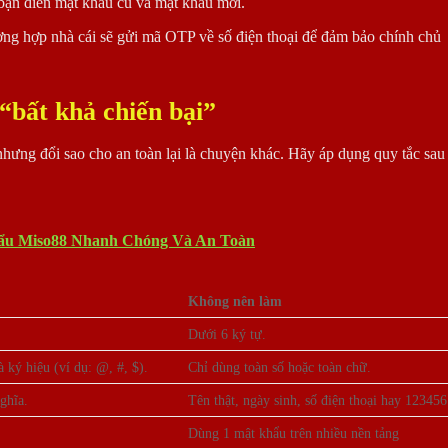
bạn điền mật khẩu cũ và mật khẩu mới.
ng hợp nhà cái sẽ gửi mã OTP về số điện thoại để đảm bảo chính chủ
bất khả chiến bại”
hưng đổi sao cho an toàn lại là chuyện khác. Hãy áp dụng quy tắc sau
ẩu Miso88 Nhanh Chóng Và An Toàn
Không nên làm
Dưới 6 ký tự.
 ký hiệu (ví dụ: @, #, $).
Chỉ dùng toàn số hoặc toàn chữ.
ghĩa.
Tên thật, ngày sinh, số điện thoại hay 123456
Dùng 1 mật khẩu trên nhiều nền tảng