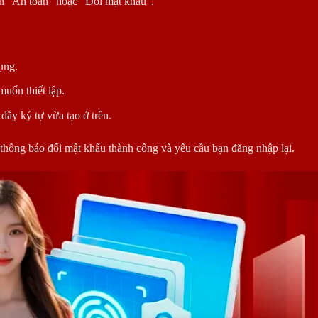
ần “An toàn” hoặc “Đổi mật khẩu”.
ụng.
uốn thiết lập.
dãy ký tự vừa tạo ở trên.
thông báo đổi mật khẩu thành công và yêu cầu bạn đăng nhập lại.