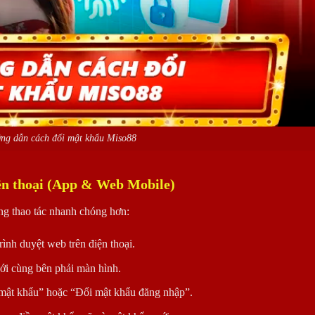
ng dẫn cách đổi mật khẩu Miso88
ện thoại (App & Web Mobile)
ng thao tác nhanh chóng hơn:
nh duyệt web trên điện thoại.
i cùng bên phải màn hình.
mật khẩu” hoặc “Đổi mật khẩu đăng nhập”.