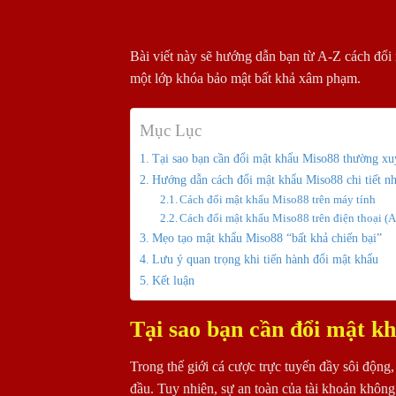
Bài viết này sẽ hướng dẫn bạn từ A-Z cách đổ
một lớp khóa bảo mật bất khả xâm phạm.
Mục Lục
Tại sao bạn cần đổi mật khẩu Miso88 thường xu
Hướng dẫn cách đổi mật khẩu Miso88 chi tiết nh
Cách đổi mật khẩu Miso88 trên máy tính
Cách đổi mật khẩu Miso88 trên điện thoại 
Mẹo tạo mật khẩu Miso88 “bất khả chiến bại”
Lưu ý quan trọng khi tiến hành đổi mật khẩu
Kết luận
Tại sao bạn cần đổi mật k
Trong thế giới cá cược trực tuyến đầy sôi động
đầu. Tuy nhiên, sự an toàn của tài khoản khôn