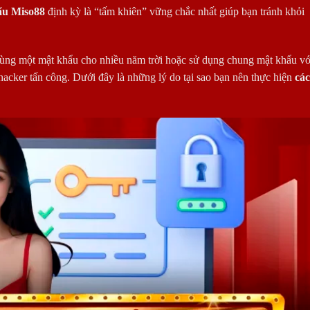
ẩu Miso88
định kỳ là “tấm khiên” vững chắc nhất giúp bạn tránh khỏi
dùng một mật khẩu cho nhiều năm trời hoặc sử dụng chung mật khẩu vớ
hacker tấn công. Dưới đây là những lý do tại sao bạn nên thực hiện
cá