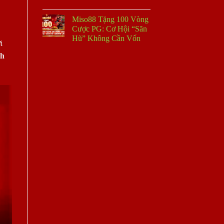
Miso88 Tặng 100 Vòng
Cược PG: Cơ Hội “Săn
Hũ” Không Cần Vốn
i
ch