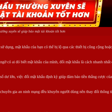
ường xuyên sẽ giúp bảo mật tài khoản tốt hơn
sử dụng, mật khẩu của bạn có thể bị lộ qua các thiết bị công cộng hoặ
ngờ có ai đó biết mật khẩu của mình, đổi mật khẩu là cách nhanh nhất 
 số dư lớn, việc đổi mật khẩu định kỳ giúp đảm bảo tiền thắng cược của
 chuyên gia an ninh mạng đều khuyên người dùng nên thay đổi thông t