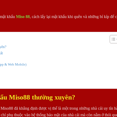
i mật khẩu
Miso 88
, cách lấy lại mật khẩu khi quên và những bí kíp để 
yên?
ất
(App & Web Mobile)
hẩu Miso88 thường xuyên?
, Miso88 đã khẳng định được vị thế là một trong những nhà cái uy tín 
g chỉ phụ thuộc vào hệ thống bảo mật của nhà cái mà còn nằm ở thói qu