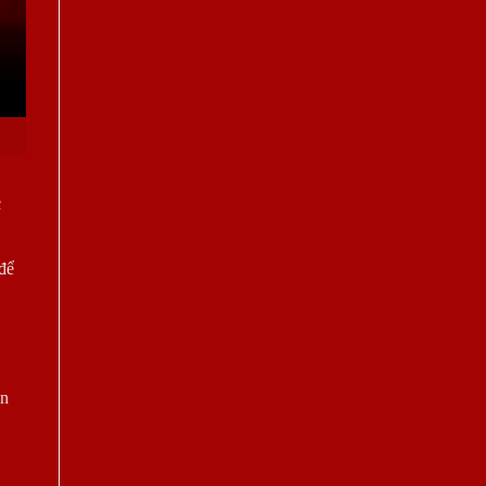
c
để
in